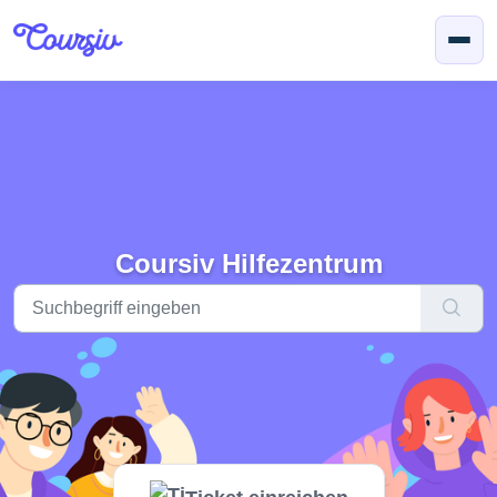
Zum hauptsächlichen Inhalt gehen
Coursiv Hilfezentrum