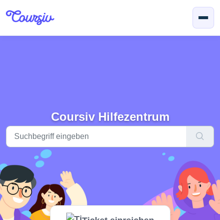
Zum hauptsächlichen Inhalt gehen
Coursiv Hilfezentrum