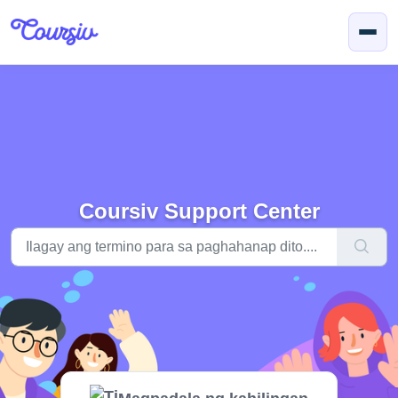
Lumaktaw sa pangunahing nilalaman
Coursiv Support Center