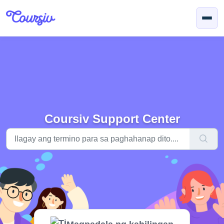
Lumaktaw sa pangunahing nilalaman
Coursiv Support Center