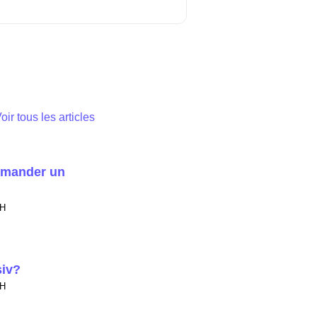
oir tous les articles
emander un
 7:26 H
siv?
 8:08 H