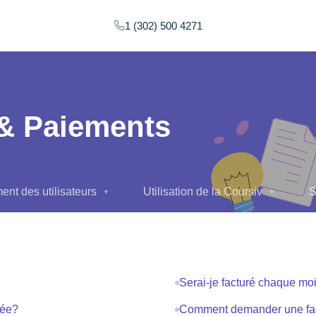
1 (302) 500 4271
& Paiements
nt des utilisateurs
Utilisation de la Coursiv
S
▼
▼
Serai-je facturé chaque mo
lée?
Comment demander une fac