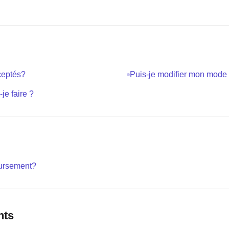
ceptés?
Puis-je modifier mon mode
e faire ?
ursement?
nts