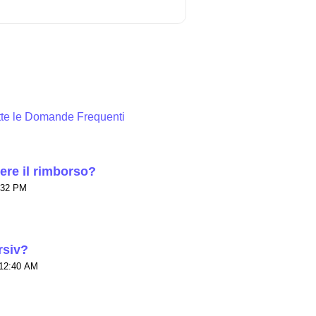
utte le Domande Frequenti
ere il rimborso?
to il Gio, 2 Apr alle 7:32 PM
rsiv?
e 12:40 AM