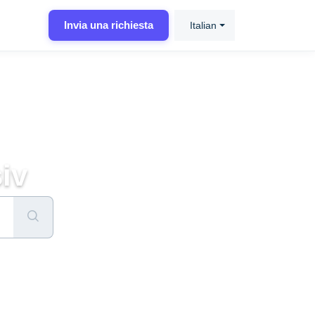
Invia una richiesta
Italian
iv