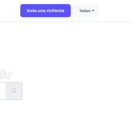
Invia una richiesta
Italian
iv