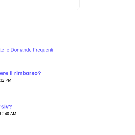
utte le Domande Frequenti
ere il rimborso?
to il Gio, 2 Apr alle 7:32 PM
rsiv?
e 12:40 AM