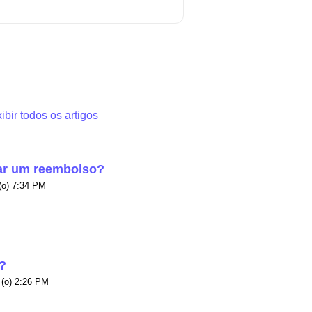
ibir todos os artigos
ar um reembolso?
Modificado em Qui, 2 Abr na (o) 7:34 PM
?
Modificado em Qui, 23 Jul na (o) 2:26 PM