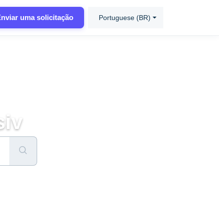
nviar uma solicitação
Portuguese (BR)
siv