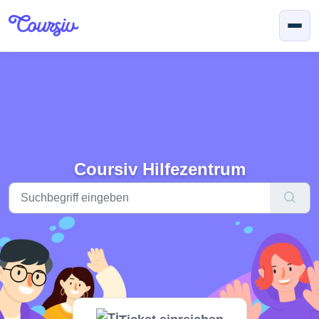
Zum hauptsächlichen Inhalt gehen
Coursiv Hilfezentrum