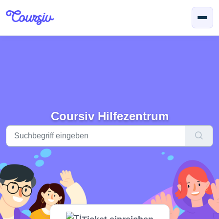
Zum hauptsächlichen Inhalt gehen
Coursiv Hilfezentrum