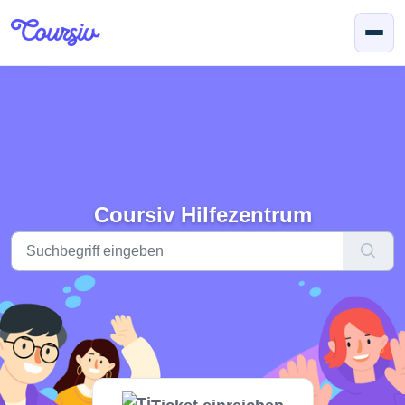
Zum hauptsächlichen Inhalt gehen
Coursiv Hilfezentrum