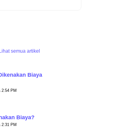
Lihat semua artikel
Dikenakan Biaya
Diubah pada Thu, 23 Jul pada 2:54 PM
nakan Biaya?
Diubah pada Thu, 23 Jul pada 2:31 PM