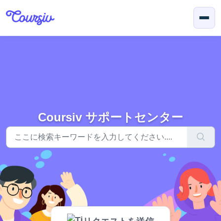
メインコンテンツに移動
Coursiv サポートセンター