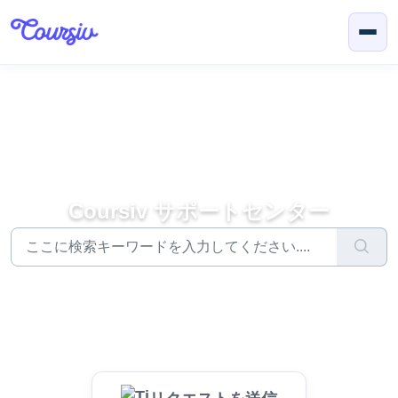
メインコンテンツに移動
Coursiv サポートセンター