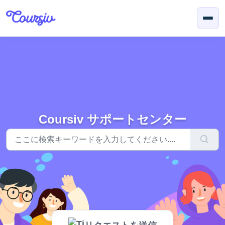
メインコンテンツに移動
Coursiv サポートセンター