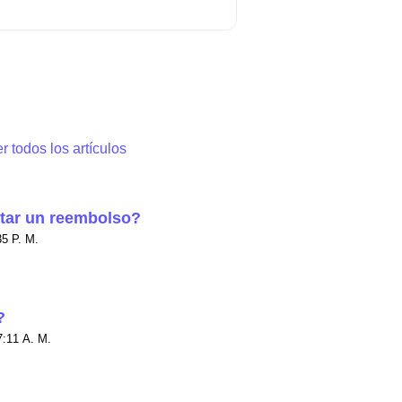
r todos los artículos
tar un reembolso?
 el Jue, 2 Abr a 7:35 P. M.
?
dificado el Lun, 25 May a 7:11 A. M.