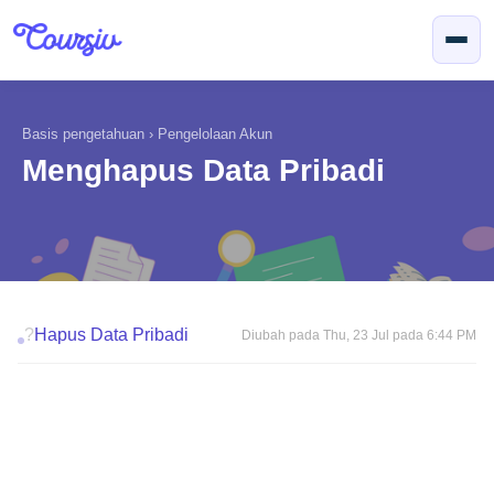
Lewatkan ke konten utama
Basis pengetahuan
›
Pengelolaan Akun
Menghapus Data Pribadi
?
Hapus Data Pribadi
Diubah pada Thu, 23 Jul pada 6:44 PM