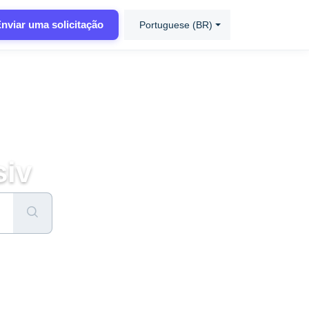
nviar uma solicitação
Portuguese (BR)
siv