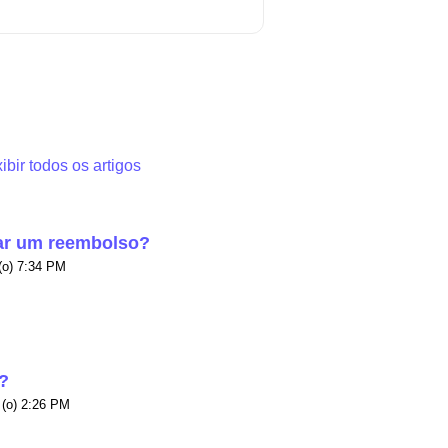
ibir todos os artigos
ar um reembolso?
Modificado em Qui, 2 Abr na (o) 7:34 PM
?
Modificado em Qui, 23 Jul na (o) 2:26 PM