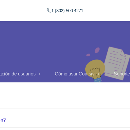
1 (302) 500 4271
ación de usuarios
Cómo usar Coursiv
Soporte
▼
▼
ón?