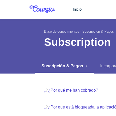
Saltar al contenido principal
Inicio
Base de conocimientos
›
Suscripción & Pagos
Subscription
Suscripción & Pagos
Incorpor
▼
?
¿Por qué me han cobrado?
?
¿Por qué está bloqueada la aplicaci