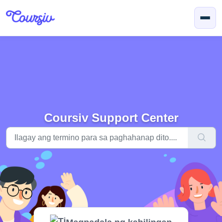
Lumaktaw sa pangunahing nilalaman
Coursiv Support Center