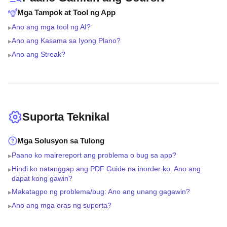
Mga Tampok at Tool ng App
Ano ang mga tool ng AI?
▸
Ano ang Kasama sa Iyong Plano?
▸
Ano ang Streak?
▸
Suporta Teknikal
Mga Solusyon sa Tulong
Paano ko mairereport ang problema o bug sa app?
▸
Hindi ko natanggap ang PDF Guide na inorder ko. Ano ang
▸
dapat kong gawin?
Makatagpo ng problema/bug: Ano ang unang gagawin?
▸
Ano ang mga oras ng suporta?
▸