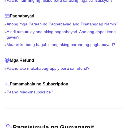
Paano humiling ng resibo para sa aking mga transaksyon?
▸
Pagbabayad
Anong mga Paraan ng Pagbabayad ang Tinatanggap Namin?
▸
Hindi tumutuloy ang aking pagbabayad. Ano ang dapat kong
▸
gawin?
Maaari ko bang baguhin ang aking paraan ng pagbabayad?
▸
Mga Refund
Paano ako makakapag-apply para sa refund?
▸
Pamamahala ng Subscription
Paano Mag-unsubscribe?
▸
Pagsisimula ng Gumagamit