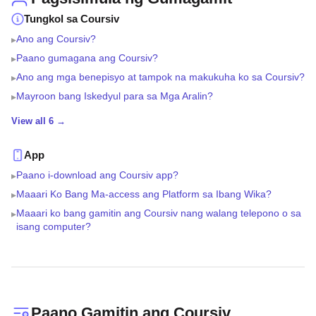
Tungkol sa Coursiv
Ano ang Coursiv?
▸
Paano gumagana ang Coursiv?
▸
Ano ang mga benepisyo at tampok na makukuha ko sa Coursiv?
▸
Mayroon bang Iskedyul para sa Mga Aralin?
▸
View all 6 →
App
Paano i-download ang Coursiv app?
▸
Maaari Ko Bang Ma-access ang Platform sa Ibang Wika?
▸
Maaari ko bang gamitin ang Coursiv nang walang telepono o sa
▸
isang computer?
Paano Gamitin ang Coursiv