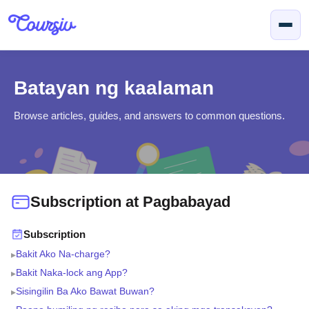
Lumaktaw sa pangunahing nilalaman
Batayan ng kaalaman
Browse articles, guides, and answers to common questions.
Subscription at Pagbabayad
Subscription
Bakit Ako Na-charge?
▸
Bakit Naka-lock ang App?
▸
Sisingilin Ba Ako Bawat Buwan?
▸