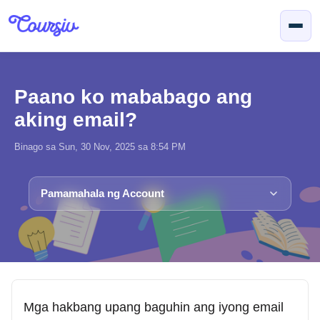
Lumaktaw sa pangunahing nilalaman
Paano ko mababago ang
aking email?
Binago sa Sun, 30 Nov, 2025 sa 8:54 PM
Pamamahala ng Account
Mga hakbang upang baguhin ang iyong email