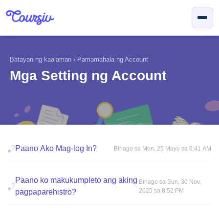
Lumaktaw sa pangunahing nilalaman
Batayan ng kaalaman
›
Pamamahala ng Account
Mga Setting ng Account
?
Paano Ako Mag-log In?
Binago sa Mon, 25 Mayo sa 6:41 AM
Paano ko makukumpleto ang aking
Binago sa Sun, 30 Nov,
?
2025 sa 8:52 PM
pagpaparehistro?