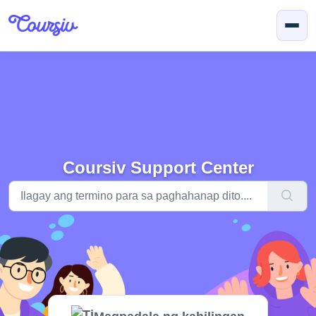
Lumaktaw sa pangunahing nilalaman
Coursiv Support Center