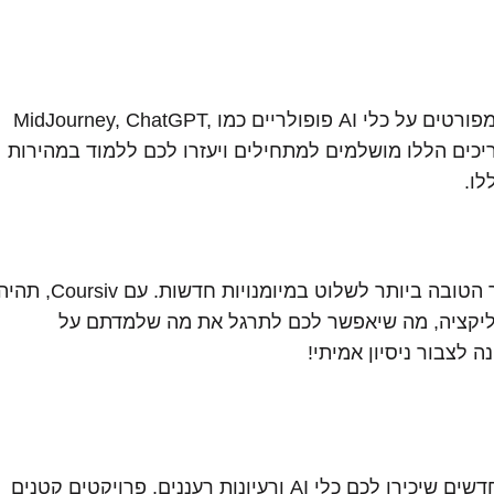
אנו מספקים מדריכים ברורים ומפורטים על כלי AI פופולריים כמו MidJourney, ChatGPT,
Jasp ועוד. המדריכים הללו מושלמים למתחילים ויעזרו לכם ללמוד במהירות
ו.
למידה תוך כדי עשייה היא הדרך הטובה ביותר לשלוט במיומנויות חדשות. עם Coursiv, 
AI ישירות באפליקציה, מה שיאפשר לכם לתרגל את מה שלמדתם על
 לצבור ניסיון אמיתי!
בכל יום תתמודדו עם אתגרים חדשים שיכירו לכם כלי AI ורעיונות רעננים. פרויקטים קטנים