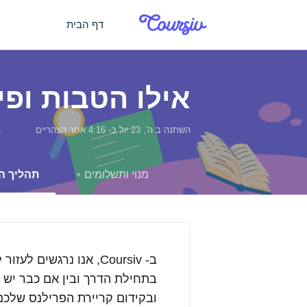
דילוג לתוכן הראשי
דף הבית
אילו הטבות ופיצ'רי
השתנה ב ה', 23 יול ב- 4:16 אחר הצהריים
מנוי ותשלומים
תהליך ה
▼
ב-
Coursiv, אנו נרגשים
ובקידום קריירת הפרילנס שלכם