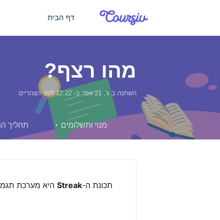
דילוג לתוכן הראשי
דף הבית
מהו רצף?
השתנה ב ג', 21 אפר ב- 12:22 לפני הצהריים
מנוי ותשלומים
תהליך ה
▼
תכונת ה-
Streak
היא מערכת תגמול 