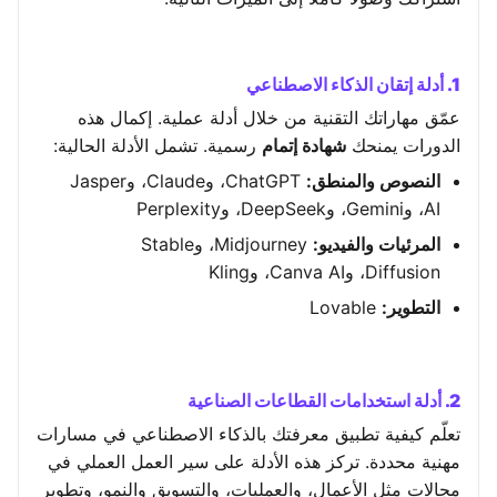
1. أدلة إتقان الذكاء الاصطناعي
عمّق مهاراتك التقنية من خلال أدلة عملية. إكمال هذه
الدورات يمنحك
شهادة إتمام
رسمية. تشمل الأدلة الحالية:
النصوص والمنطق:
ChatGPT، وClaude، وJasper
AI، وGemini، وDeepSeek، وPerplexity
المرئيات والفيديو:
Midjourney، وStable
Diffusion، وCanva AI، وKling
التطوير:
Lovable
2. أدلة استخدامات القطاعات الصناعية
تعلّم كيفية تطبيق معرفتك بالذكاء الاصطناعي في مسارات
مهنية محددة. تركز هذه الأدلة على سير العمل العملي في
مجالات مثل الأعمال، والعمليات، والتسويق والنمو، وتطوير