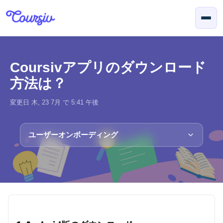
メインコンテンツに移動
Coursivアプリのダウンロード
方法は？
変更日 木, 23 7月 で 5:41 午後
ユーザーオンボーディング