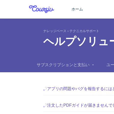
メインコンテンツに移動
ホーム
ナレッジベース
›
テクニカルサポート
ヘルプソリュ
サブスクリプションと支払い
ユ
▼
?
アプリの問題やバグを報告するには
?
注文したPDFガイドが届きません