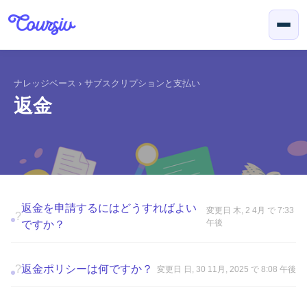
メインコンテンツに移動
ナレッジベース
›
サブスクリプションと支払い
返金
返金を申請するにはどうすればよい
変更日 木, 2 4月 で 7:33
?
午後
ですか？
?
返金ポリシーは何ですか？
変更日 日, 30 11月, 2025 で 8:08 午後