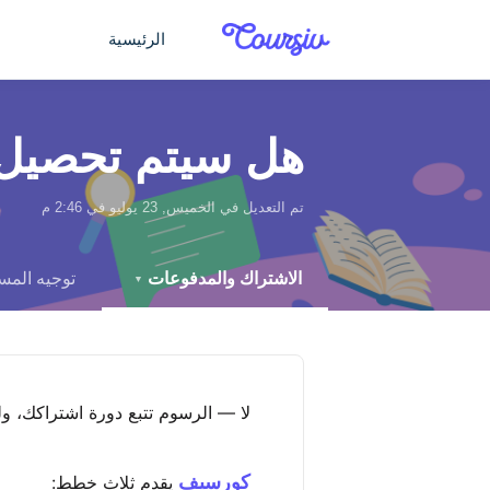
التخطّي إلى المحتوى الرئيسي
الرئيسية
هل سيتم تحصيل
تم التعديل في الخميس, 23 يوليو في 2:46 م
الاشتراك والمدفوعات
توجيه الم
▼
لا — الرسوم تتبع دورة اشتراكك، و
كورسيف
يقدم ثلاث خطط: