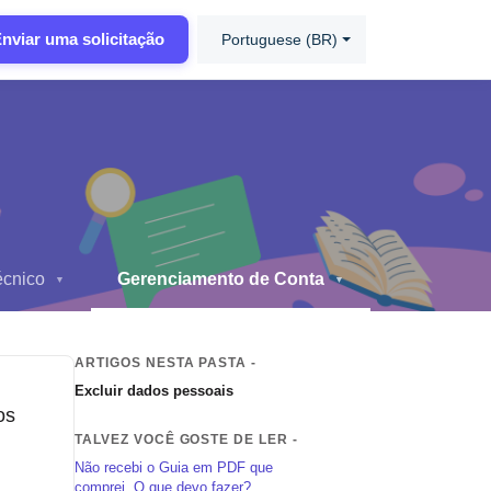
nviar uma solicitação
Portuguese (BR)
écnico
Gerenciamento de Conta
▼
▼
ARTIGOS NESTA PASTA -
Excluir dados pessoais
os
TALVEZ VOCÊ GOSTE DE LER -
Não recebi o Guia em PDF que
comprei. O que devo fazer?