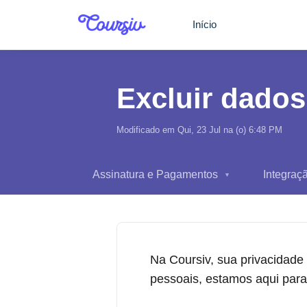
Ir para o conteúdo principal
Início
Excluir dados
Modificado em Qui, 23 Jul na (o) 6:48 PM
Assinatura e Pagamentos
Integraç
▼
Na Coursiv, sua privacidade
pessoais, estamos aqui para