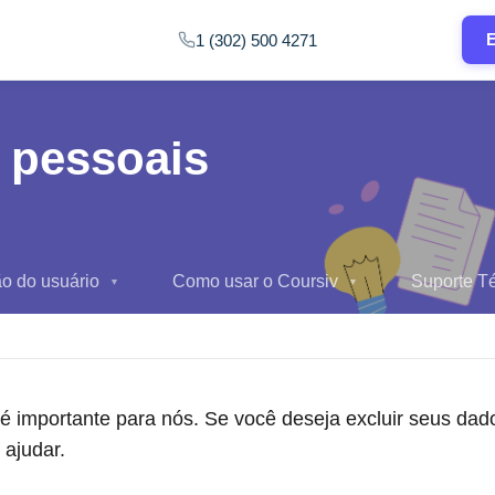
E
1 (302) 500 4271
 pessoais
ão do usuário
Como usar o Coursiv
Suporte T
▼
▼
 é importante para nós. Se você deseja excluir seus dad
 ajudar.