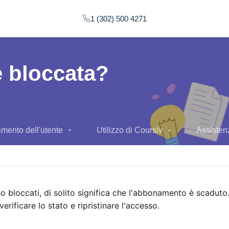
1 (302) 500 4271
è bloccata?
imento dell'utente
Utilizzo di Coursiv
Assisten
▼
▼
no bloccati, di solito significa che l'abbonamento è scaduto
erificare lo stato e ripristinare l'accesso.