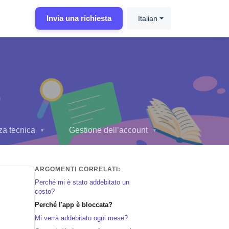
Invia una richiesta
Italian
za tecnica
Gestione dell’account
▼
▼
ARGOMENTI CORRELATI:
Perché mi è stato addebitato un
.
costo?
Perché l'app è bloccata?
Mi verrà addebitato ogni mese?